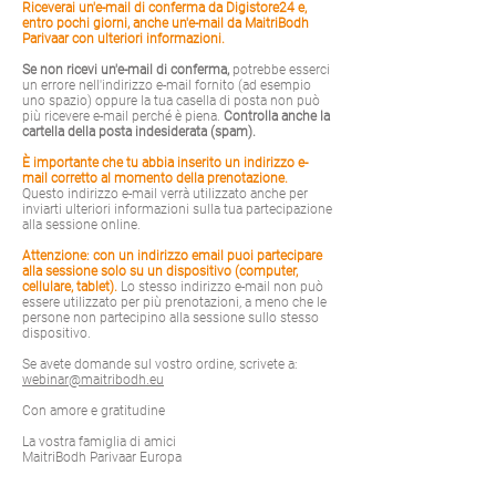
Riceverai un'e-mail di conferma da Digistore24 e,
entro pochi giorni, anche un'e-mail da MaitriBodh
Parivaar con ulteriori informazioni.
Se non ricevi un'e-mail di conferma,
potrebbe esserci
un errore nell'indirizzo e-mail fornito (ad esempio
uno spazio) oppure la tua casella di posta non può
più ricevere e-mail perché è piena.
Controlla anche la
cartella della posta indesiderata (spam).
È importante che tu abbia inserito un indirizzo e-
mail corretto al momento della prenotazione.
Questo indirizzo e-mail verrà utilizzato anche per
inviarti ulteriori informazioni sulla tua partecipazione
alla sessione online.
Attenzione: con un indirizzo email puoi partecipare
alla sessione solo su un dispositivo (computer,
cellulare, tablet).
Lo stesso indirizzo e-mail non può
essere utilizzato per più prenotazioni, a meno che le
persone non partecipino alla sessione sullo stesso
dispositivo.
Se avete domande sul vostro ordine, scrivete a:
webinar@maitribodh.eu
Con amore e gratitudine
La vostra famiglia di amici
MaitriBodh Parivaar Europa