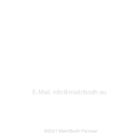
E-Mail:
info@maitribodh.eu
Nutzungsbedingungen
Datenschutz
Haft
©2021 MaitriBodh Parivaar