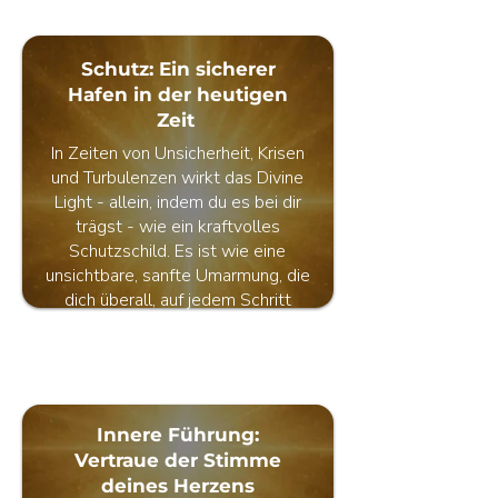
Schutz: Ein sicherer
Hafen in der heutigen
Zeit
In Zeiten von Unsicherheit, Krisen
und Turbulenzen wirkt das Divine
Light - allein, indem du es bei dir
trägst - wie ein kraftvolles
Schutzschild. Es ist wie eine
unsichtbare, sanfte Umarmung, die
dich überall, auf jedem Schritt
deines Weges, in Sicherheit,
Frieden und Geborgenheit hüllt.
Innere Führung:
Vertraue der Stimme
deines Herzens