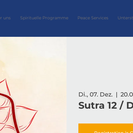
r uns
Spirituelle Programme
Peace Services
Unters
Di., 07. Dez.
  |  
20.0
Sutra 12 / 