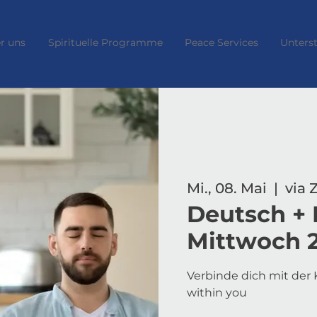
r uns
Spirituelle Programme
Peace Services
Unters
Mi., 08. Mai
  |  
via
Deutsch + 
Mittwoch 2
Verbinde dich mit der K