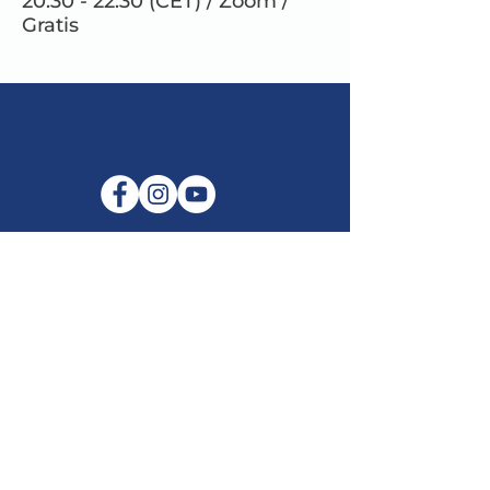
20.30 - 22.30 (CET) / Zoom /
Gratis
E-Mail:
info@maitribodh.eu
Impressum
Datenschutz
Nutzungsbedingungen
Haftungsausschluss
©2021 MaitriBodh Parivaar