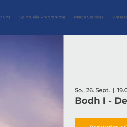
r uns
Spirituelle Programme
Peace Services
Unters
So., 26. Sept.
  |  
19.
Bodh I - D