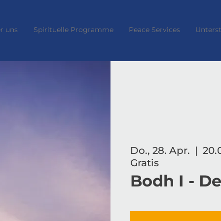
r uns
Spirituelle Programme
Peace Services
Unters
Do., 28. Apr.
  |  
20.
Gratis
Bodh I - D