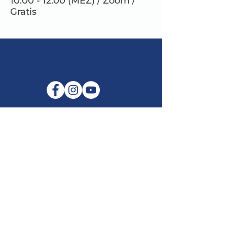
10.00 - 12.00 (MEZ) / Zoom /
Gratis
E-Mail:
info@maitribodh.eu
Impressum
Datenschutz
Nutzungsbedingungen
Haftungsausschluss
©2021 MaitriBodh Parivaar