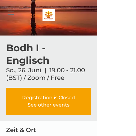
Bodh I -
Englisch
So., 26. Juni
  |  
19.00 - 21.00
(BST) / Zoom / Free
Registration is Closed
See other events
Zeit & Ort