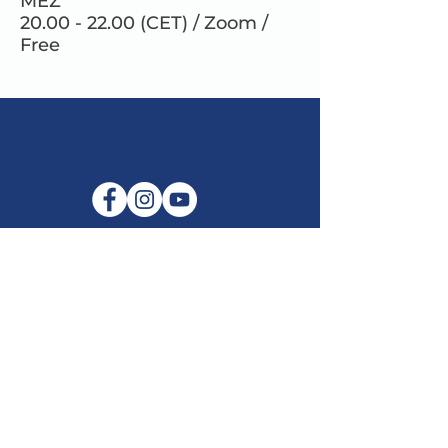
MEZ
20.00 - 22.00 (CET) / Zoom /
Free
E-Mail:
info@maitribodh.eu
Impressum
Datenschutz
Nutzungsbedingungen
Haftungsausschluss