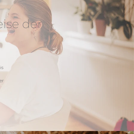
eise der
is
er