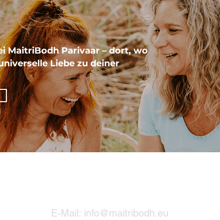
 MaitriBodh Parivaar – dort, wo
niverselle Liebe zu deiner
E-Mail:
info@maitribodh.eu