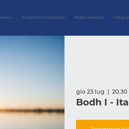
 siamo
Programmi Spirituali
Peace Services
Progra
gio 23 lug
  |  
20.30 
Bodh I - It