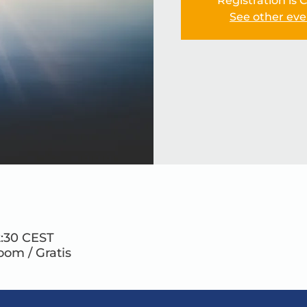
Registration is 
See other eve
2:30 CEST
Zoom / Gratis