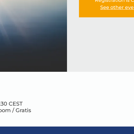
Registration is 
See other eve
2:30 CEST
Zoom / Gratis