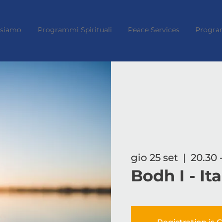
 siamo
Programmi Spirituali
Peace Services
Progra
gio 25 set
  |  
20.30 
Bodh I - It