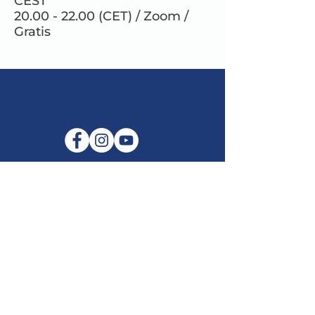
CEST
20.00 - 22.00 (CET) / Zoom /
Gratis
E-mail:
info@maitribodh.eu
Impronta
Privacy dei dati
Termini e Condizioni
Disclaimer