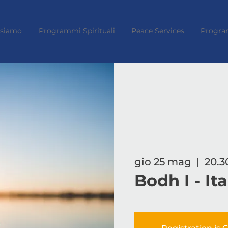
 siamo
Programmi Spirituali
Peace Services
Progra
gio 25 mag
  |  
20.3
Bodh I - It