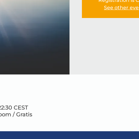
Registration is 
See other eve
22:30 CEST
Zoom / Gratis