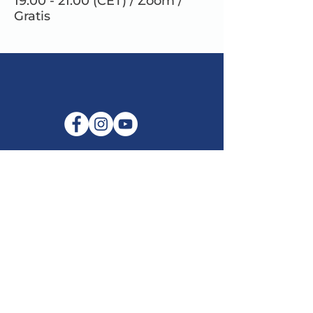
19.00 - 21.00 (CET) / Zoom /
Gratis
E-mail:
info@maitribodh.eu
Impronta
Privacy dei dati
Termini e Condizioni
Disclaimer
©2021 di MaitriBodh Parivaar