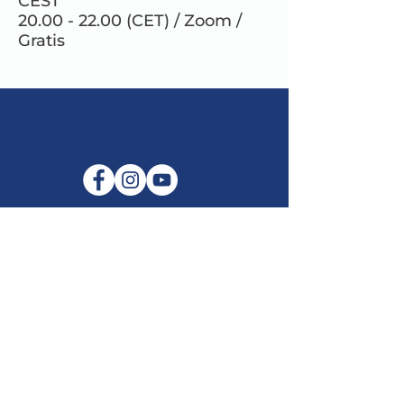
CEST
20.00 - 22.00 (CET) / Zoom /
Gratis
E-mail:
info@maitribodh.eu
Impronta
Privacy dei dati
Termini e Condizioni
Disclaimer