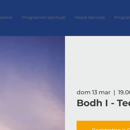
 siamo
Programmi Spirituali
Peace Services
Progra
dom 13 mar
  |  
19.0
Bodh I - T