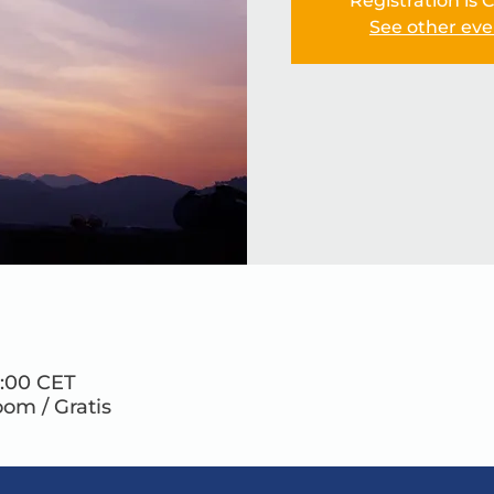
Registration is 
See other eve
1:00 CET
oom / Gratis