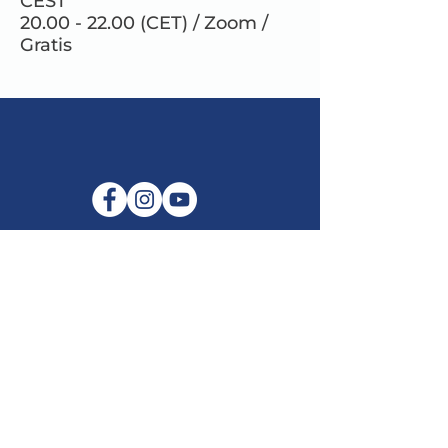
CEST
20.00 - 22.00 (CET) / Zoom /
Gratis
E-mail:
info@maitribodh.eu
Impronta
Privacy dei dati
Termini e Condizioni
Disclaimer