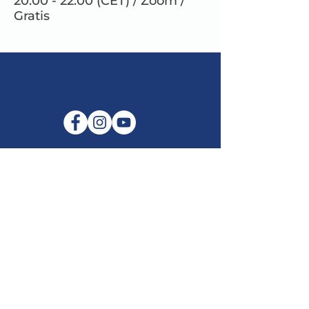
20.00 - 22.00 (CET) / Zoom /
Gratis
E-mail:
info@maitribodh.eu
Impronta
Privacy dei dati
Termini e Condizioni
Disclaimer
©2021 di MaitriBodh Parivaar