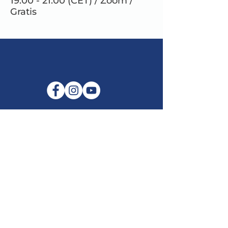
19.00 - 21.00 (CET) / Zoom /
Gratis
E-mail:
info@maitribodh.eu
Impronta
Privacy dei dati
Termini e Condizioni
Disclaimer
©2021 di MaitriBodh Parivaar