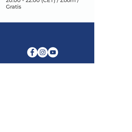
20.00 - 22.00 (CET) / Zoom /
Gratis
E-mail:
info@maitribodh.eu
Impronta
Privacy dei dati
Termini e Condizioni
Disclaimer
©2021 di MaitriBodh Parivaar