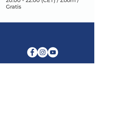
20.00 - 22.00 (CET) / Zoom /
Gratis
E-mail:
info@maitribodh.eu
Impronta
Privacy dei dati
Termini e Condizioni
Disclaimer
©2021 di MaitriBodh Parivaar