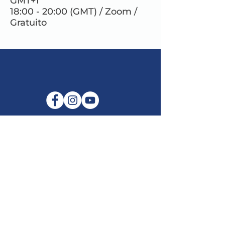
GMT+1
18:00 - 20:00 (GMT) / Zoom /
Gratuito
E-mail:
info@maitribodh.eu
Impronta
Privacy dei dati
Termini e Condizioni
Disclaimer