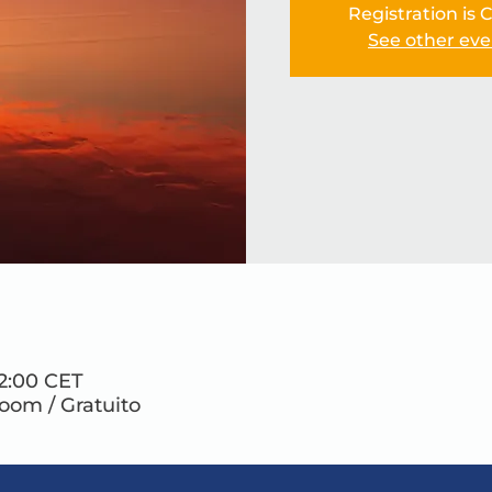
Registration is 
See other eve
22:00 CET
Zoom / Gratuito