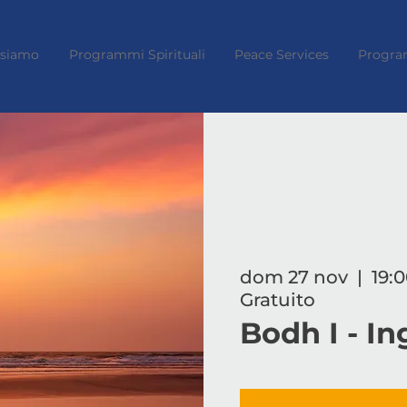
 siamo
Programmi Spirituali
Peace Services
Progra
dom 27 nov
  |  
19:0
Gratuito
Bodh I - In