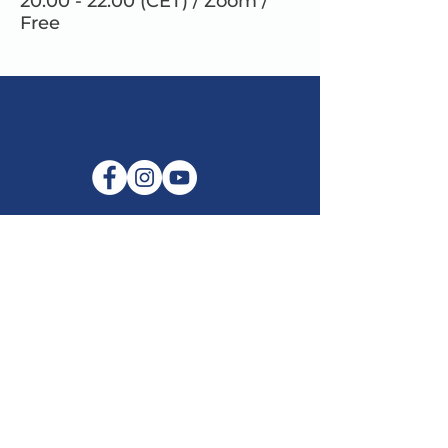
20.00 - 22.00 (CET) / Zoom /
Free
E-mail:
info@maitribodh.eu
Impronta
Privacy dei dati
Termini e Condizioni
Disclaimer
©2021 di MaitriBodh Parivaar