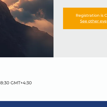
Registration is 
See other eve
 18:30 GMT+4:30