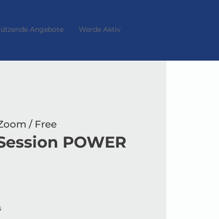
tützende Angebote
Werde Aktiv
 Zoom / Free
 Session POWER
s