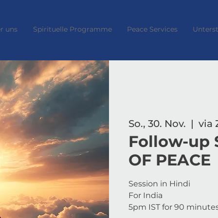
r uns
Spirituelle Programme
Peace Services
Unters
So., 30. Nov.
  |  
via
Follow-up
OF PEACE
Session in Hindi
For India
5pm IST for 90 minute