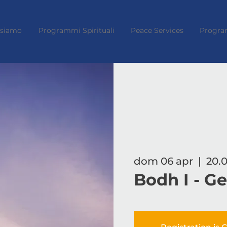
 siamo
Programmi Spirituali
Peace Services
Progra
dom 06 apr
  |  
20.0
Bodh I - G