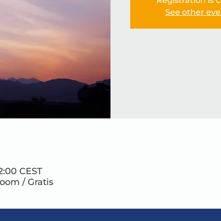
Registration is 
See other eve
22:00 CEST
Zoom / Gratis