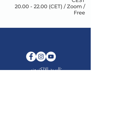
CEST
20.00 - 22.00 (CET) / Zoom /
Free
البريد الإلكتروني:
info@maitribodh.eu
بصمة
خصوصية البيانات
الأحكام والشروط
عدم اعطاء رأي