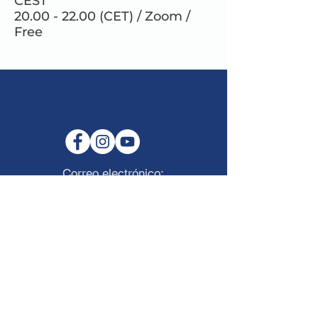
CEST
20.00 - 22.00 (CET) / Zoom /
Free
Correo electrónico:
info@maitribodh.eu
Imprimir
Privacidad de datos
Términos y condiciones
Descargo de responsabilidad